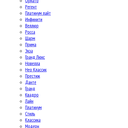
Орнато
Регент
Платинум лайт
Инфинити
Веллюр
Росса
Шарм
Прима
Экза
Гранд Люкс
Новелла
Нео Классик
Престиж
Данте
Гранд
Квадро
Лайн
Платинум
Стиль
Классика
Модерн